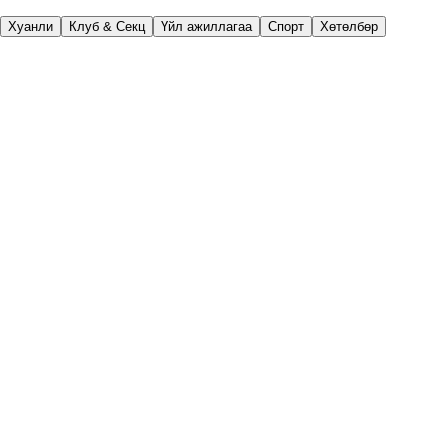
Хуанли
Клуб & Секц
Үйл ажиллагаа
Спорт
Хөтөлбөр
Нэгдүгээр улирал (IX–XII сар)
9 сар
Хичээлийн шинэ жилийн нээлт
Алтан намар-2025 аянд явах
ШМОХ 1-р курсынхэнтэй уулзах
Оюутан хөгжлийн цаг
10 сар
Багш нарын баяр ШМОХ
Танилцах үдэшлэг ШМОХ
Клуб, секц эхлэх