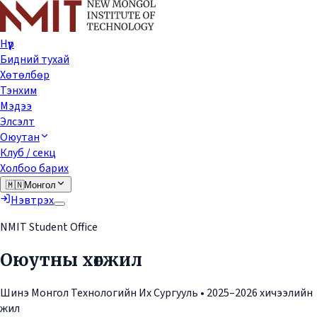
Нүүр
Бидний тухай
Хөтөлбөр
Тэнхим
Мэдээ
Элсэлт
Оюутан
Клуб / секц
Холбоо барих
🇲🇳
Монгол
Нэвтрэх
NMIT Student Office
Оюутны хөгжил
Шинэ Монгол Технологийн Их Сургууль •
2025–2026
хичээлийн
жил