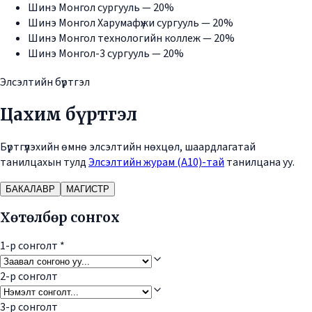
Шинэ Монгол сургууль — 20%
Шинэ Монгол Харумафүжи сургууль — 20%
Шинэ Монгол технологийн коллеж — 20%
Шинэ Монгол-3 сургууль — 20%
Элсэлтийн бүртгэл
Цахим бүртгэл
Бүртгүүлэхийн өмнө элсэлтийн нөхцөл, шаардлагатай
танилцахын тулд
Элсэлтийн журам (А10)-тай
танилцана уу.
БАКАЛАВР
МАГИСТР
Хөтөлбөр сонгох
1-р сонголт
*
2-р сонголт
3-р сонголт