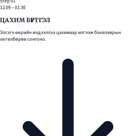
Step
01
12.09 – 01.30
ЦАХИМ БҮРТГЭЛ
Элсэгч өөрийн мэдээллээ цахимаар илгээж бакалаврын
хөтөлбөрөө сонгоно.