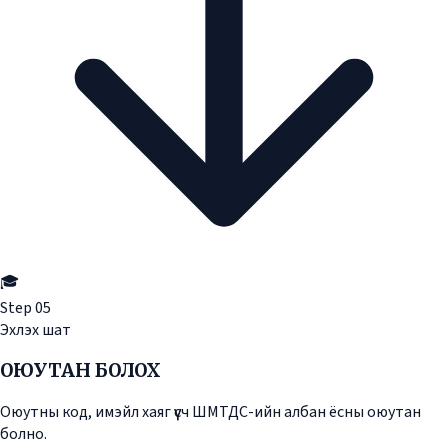
🎓
Step
05
Эхлэх шат
ОЮУТАН БОЛОХ
Оюутны код, имэйл хаяг үүсч ШМТДС-ийн албан ёсны оюутан
болно.