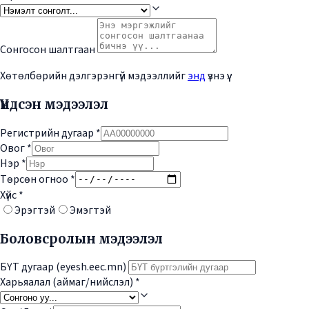
Сонгосон шалтгаан
Хөтөлбөрийн дэлгэрэнгүй мэдээллийг
энд
үзнэ үү.
Үндсэн мэдээлэл
Регистрийн дугаар
*
Овог
*
Нэр
*
Төрсөн огноо
*
Хүйс
*
Эрэгтэй
Эмэгтэй
Боловсролын мэдээлэл
БҮТ дугаар (eyesh.eec.mn)
Харьяалал (аймаг/нийслэл)
*