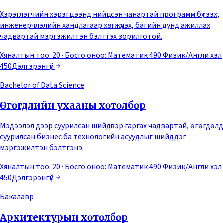
Хэрэглэгчийн хэрэгцээнд нийцсэн чанартай программ бүтээх,
инженерчлэлийн хандлагаар хөгжүүлэх, багийн дунд ажиллах
чадвартай мэргэжилтэн бэлтгэх зорилготой.
Хяналтын тоо: 20
· Босго оноо:
Математик 490 Физик/Англи хэл
450
Дэлгэрэнгүй
Bachelor of Data Science
Өгөгдлийн ухааны хөтөлбөр
Мэдээлэл дээр суурилсан шийдвэр гаргах чадвартай, өгөгдөлд
суурилсан бизнес ба технологийн асуудлыг шийддэг
мэргэжилтэн бэлтгэнэ.
Хяналтын тоо: 20
· Босго оноо:
Математик 490 Физик/Англи хэл
450
Дэлгэрэнгүй
Бакалавр
Архитектурын хөтөлбөр