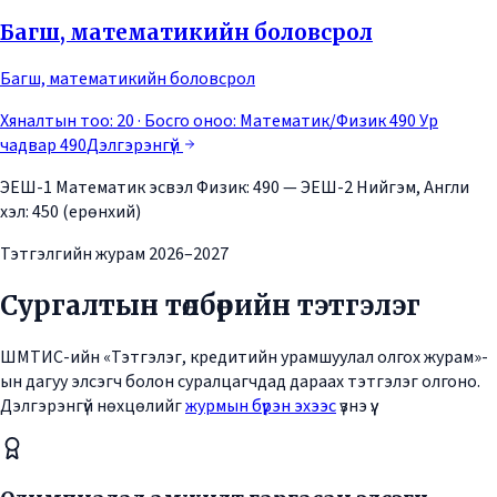
Багш, математикийн боловсрол
Багш, математикийн боловсрол
Хяналтын тоо: 20
· Босго оноо:
Математик/Физик 490 Ур
чадвар 490
Дэлгэрэнгүй
ЭЕШ-1 Математик эсвэл Физик: 490 — ЭЕШ-2 Нийгэм, Англи
хэл: 450 (ерөнхий)
Тэтгэлгийн журам 2026–2027
Сургалтын төлбөрийн тэтгэлэг
ШМТИС-ийн «Тэтгэлэг, кредитийн урамшуулал олгох журам»-
ын дагуу элсэгч болон суралцагчдад дараах тэтгэлэг олгоно.
Дэлгэрэнгүй нөхцөлийг
журмын бүрэн эхээс
үзнэ үү.