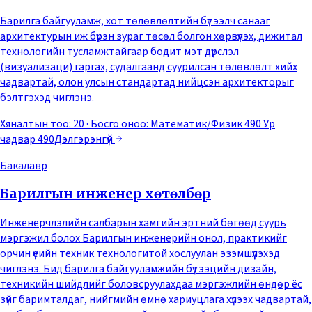
Барилга байгууламж, хот төлөвлөлтийн бүтээлч санааг
архитектурын иж бүрэн зураг төсөл болгон хөрвүүлэх, дижитал
технологийн тусламжтайгаар бодит мэт дүрслэл
(визуализаци) гаргах, судалгаанд суурилсан төлөвлөлт хийх
чадвартай, олон улсын стандартад нийцсэн архитекторыг
бэлтгэхэд чиглэнэ.
Хяналтын тоо: 20
· Босго оноо:
Математик/Физик 490 Ур
чадвар 490
Дэлгэрэнгүй
Бакалавр
Барилгын инженер хөтөлбөр
Инженерчлэлийн салбарын хамгийн эртний бөгөөд суурь
мэргэжил болох Барилгын инженерийн онол, практикийг
орчин үеийн техник технологитой хослуулан эзэмшүүлэхэд
чиглэнэ. Бид барилга байгууламжийн бүтээцийн дизайн,
техникийн шийдлийг боловсруулахдаа мэргэжлийн өндөр ёс
зүйг баримталдаг, нийгмийн өмнө хариуцлага хүлээх чадвартай,