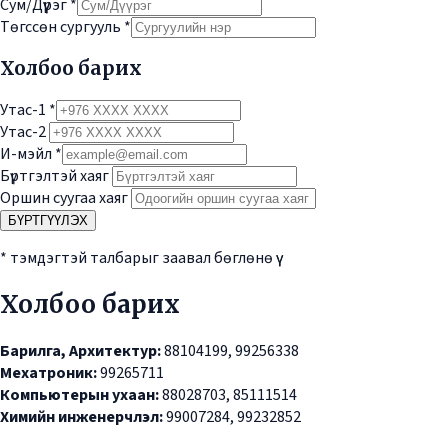
Сум/Дүүрэг
*
Төгссөн сургууль
*
Холбоо барих
Утас-1
*
Утас-2
И-мэйл
*
Бүртгэлтэй хаяг
Оршин суугаа хаяг
БҮРТГҮҮЛЭХ
* тэмдэгтэй талбарыг заавал бөглөнө үү
Холбоо барих
Барилга, Архитектур:
88104199, 99256338
Мехатроник:
99265711
Компьютерын ухаан:
88028703, 85111514
Химийн инженерчлэл:
99007284, 99232852