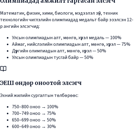
Олимпиадад амжилт гаргасан элсэгч
Математик, физик, хими, биологи, мэдээлэл зүй, техник
технологийн чиглэлийн олимпиадад медальт байр эзэлсэн 12-
р ангийн элсэгчид:
Улсын олимпиадын алт, мөнгө, хүрэл медаль — 100%
Аймаг, нийслэлийн олимпиадын алт, мөнгө, хүрэл — 75%
Дүүргийн олимпиадын алт, мөнгө, хүрэл — 50%
Улсын олимпиадын тусгай байр — 50%
ЭЕШ өндөр оноотой элсэгч
Эхний жилийн сургалтын төлбөрөөс:
750–800 оноо → 100%
700–749 оноо → 75%
650–699 оноо → 50%
600–649 оноо → 30%