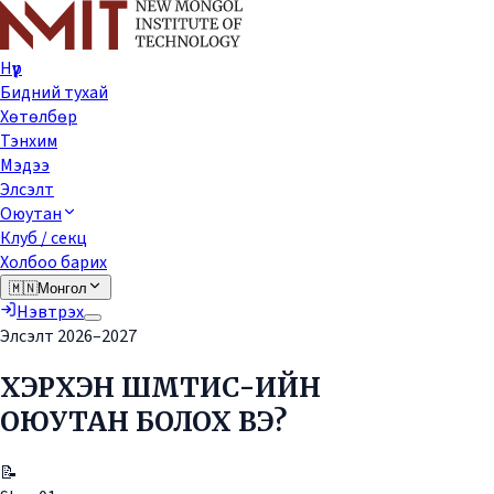
Нүүр
Бидний тухай
Хөтөлбөр
Тэнхим
Мэдээ
Элсэлт
Оюутан
Клуб / секц
Холбоо барих
🇲🇳
Монгол
Нэвтрэх
Элсэлт 2026–2027
ХЭРХЭН ШМТИС-ИЙН
ОЮУТАН БОЛОХ ВЭ?
📝