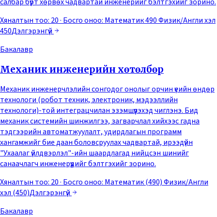
салбар бүрт хөрвөх чадвартай инженерийг бэлтгэхийг зорино.
Хяналтын тоо: 20
· Босго оноо:
Математик 490 Физик/Англи хэл
450
Дэлгэрэнгүй
Бакалавр
Механик инженерийн хөтөлбөр
Механик инженерчлэлийн сонгодог онолыг орчин үеийн өндөр
технологи (робот техник, электроник, мэдээллийн
технологи)-той интеграцчилан эзэмшүүлэхэд чиглэнэ. Бид
механик системийн шинжилгээ, загварчлал хийхээс гадна
тэдгээрийн автоматжуулалт, удирдлагын программ
хангамжийг бие даан боловсруулах чадвартай, ирээдүйн
"Ухаалаг үйлдвэрлэл"-ийн шаардлагад нийцсэн шинийг
санаачлагч инженерүүдийг бэлтгэхийг зорино.
Хяналтын тоо: 20
· Босго оноо:
Математик (490) Физик/Англи
хэл (450)
Дэлгэрэнгүй
Бакалавр