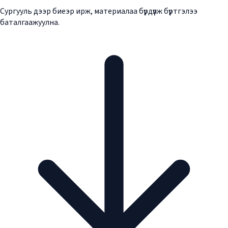
Сургууль дээр биеэр ирж, материалаа бүрдүүлж бүртгэлээ
баталгаажуулна.