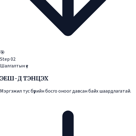
🎯
Step
02
Шалгалтын үе
ЭЕШ-Д ТЭНЦЭХ
Мэргэжил тус бүрийн босго оноог давсан байх шаардлагатай.