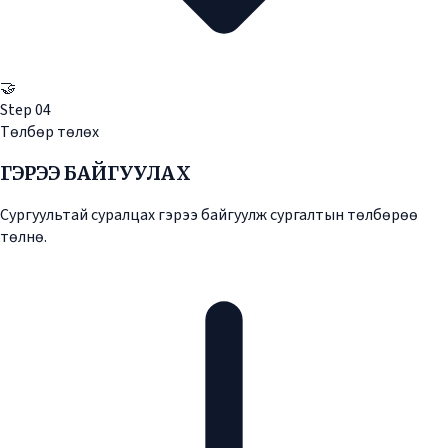
🤝
Step
04
Төлбөр төлөх
ГЭРЭЭ БАЙГУУЛАХ
Сургуультай суралцах гэрээ байгуулж сургалтын төлбөрөө
төлнө.