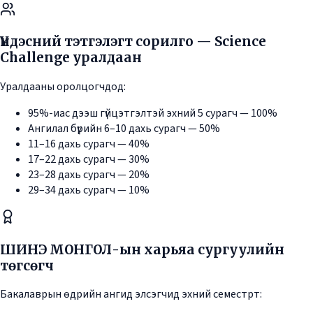
Үндэсний тэтгэлэгт сорилго — Science
Challenge уралдаан
Уралдааны оролцогчдод:
95%-иас дээш гүйцэтгэлтэй эхний 5 сурагч — 100%
Ангилал бүрийн 6–10 дахь сурагч — 50%
11–16 дахь сурагч — 40%
17–22 дахь сурагч — 30%
23–28 дахь сурагч — 20%
29–34 дахь сурагч — 10%
ШИНЭ МОНГОЛ-ын харьяа сургуулийн
төгсөгч
Бакалаврын өдрийн ангид элсэгчид эхний семестрт: