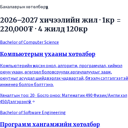
Бакалаврын хөтөлбөрүүд
2026–2027 хичээлийн жил · 1кр =
220,000₮ · 4 жилд 120кр
Bachelor of Computer Science
Компьютерын ухааны хөтөлбөр
Компьютерийн үндсэн онол, алгоритм, програмчлал, хиймэл
оюун ухаан, өгөгдөл боловсруулах аргачлалуудыг зааж,
оюутныг асуудал шийдвэрлэх чадвартай, бүтээлч сэтгэлгээтэй
инженер болгон бэлтгэнэ.
Хяналтын тоо: 20
· Босго оноо:
Математик 490 Физик/Англи хэл
450
Дэлгэрэнгүй
Bachelor of Software Engineering
Программ хангамжийн хөтөлбөр