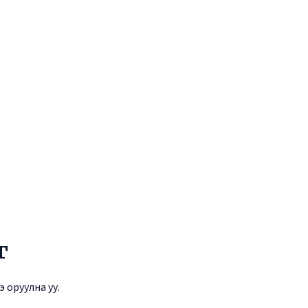
г
 оруулна уу.