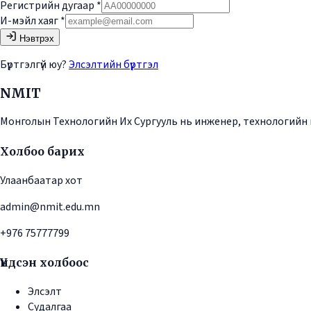
Регистрийн дугаар
*
И-мэйл хаяг
*
Нэвтрэх
Бүртгэлгүй юу?
Элсэлтийн бүртгэл
NMIT
Монголын Технологийн Их Сургууль нь инженер, технологийн 
Холбоо барих
Улаанбаатар хот
admin@nmit.edu.mn
+976 75777799
Үндсэн холбоос
Элсэлт
Судалгаа