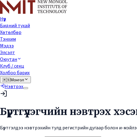
Нүүр
Бидний тухай
Хөтөлбөр
Тэнхим
Мэдээ
Элсэлт
Оюутан
Клуб / секц
Холбоо барих
🇲🇳
Монгол
Нэвтрэх
Бүртгүүлэгчийн нэвтрэх хэсэ
Бүртгэлдээ нэвтрэхийн тулд регистрийн дугаар болон и-мэйлээ