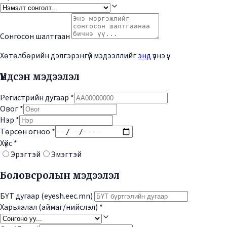
Сонгосон шалтгаан
Хөтөлбөрийн дэлгэрэнгүй мэдээллийг
энд
үзнэ үү.
Үндсэн мэдээлэл
Регистрийн дугаар
*
Овог
*
Нэр
*
Төрсөн огноо
*
Хүйс
*
Эрэгтэй
Эмэгтэй
Боловсролын мэдээлэл
БҮТ дугаар (eyesh.eec.mn)
Харьяалал (аймаг/нийслэл)
*