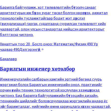
Барилга байгууламж, хот төлөвлөлтийн бүтээлч санааг
архитектурын иж бүрэн зураг төсөл болгон хөрвүүлэх, дижитал
технологийн тусламжтайгаар бодит мэт дүрслэл
(визуализаци) гаргах, судалгаанд суурилсан төлөвлөлт хийх
чадвартай, олон улсын стандартад нийцсэн архитекторыг
бэлтгэхэд чиглэнэ.
Хяналтын тоо: 20
· Босго оноо:
Математик/Физик 490 Ур
чадвар 490
Дэлгэрэнгүй
Бакалавр
Барилгын инженер хөтөлбөр
Инженерчлэлийн салбарын хамгийн эртний бөгөөд суурь
мэргэжил болох Барилгын инженерийн онол, практикийг
орчин үеийн техник технологитой хослуулан эзэмшүүлэхэд
чиглэнэ. Бид барилга байгууламжийн бүтээцийн дизайн,
техникийн шийдлийг боловсруулахдаа мэргэжлийн өндөр ёс
зүйг баримталдаг, нийгмийн өмнө хариуцлага хүлээх чадвартай,