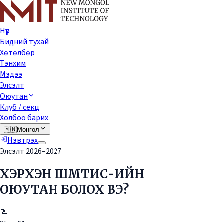
Нүүр
Бидний тухай
Хөтөлбөр
Тэнхим
Мэдээ
Элсэлт
Оюутан
Клуб / секц
Холбоо барих
🇲🇳
Монгол
Нэвтрэх
Элсэлт 2026–2027
ХЭРХЭН ШМТИС-ИЙН
ОЮУТАН БОЛОХ ВЭ?
📝