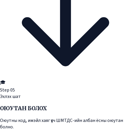
🎓
Step
05
Эхлэх шат
ОЮУТАН БОЛОХ
Оюутны код, имэйл хаяг үүсч ШМТДС-ийн албан ёсны оюутан
болно.