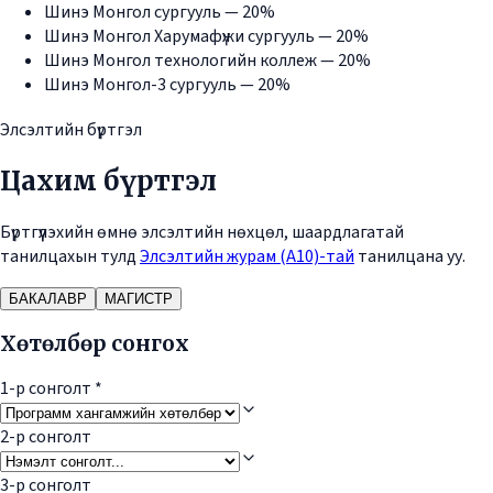
Шинэ Монгол сургууль — 20%
Шинэ Монгол Харумафүжи сургууль — 20%
Шинэ Монгол технологийн коллеж — 20%
Шинэ Монгол-3 сургууль — 20%
Элсэлтийн бүртгэл
Цахим бүртгэл
Бүртгүүлэхийн өмнө элсэлтийн нөхцөл, шаардлагатай
танилцахын тулд
Элсэлтийн журам (А10)-тай
танилцана уу.
БАКАЛАВР
МАГИСТР
Хөтөлбөр сонгох
1-р сонголт
*
2-р сонголт
3-р сонголт