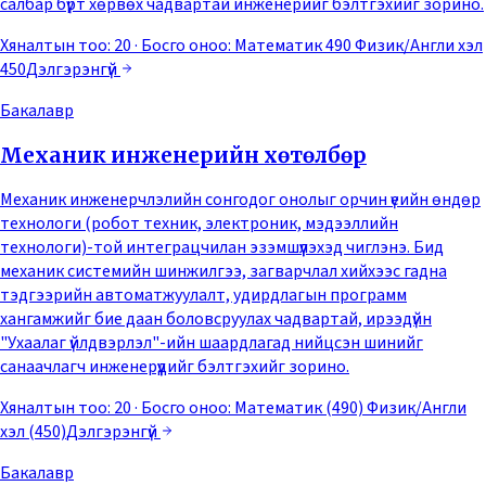
салбар бүрт хөрвөх чадвартай инженерийг бэлтгэхийг зорино.
Хяналтын тоо: 20
· Босго оноо:
Математик 490 Физик/Англи хэл
450
Дэлгэрэнгүй
Бакалавр
Механик инженерийн хөтөлбөр
Механик инженерчлэлийн сонгодог онолыг орчин үеийн өндөр
технологи (робот техник, электроник, мэдээллийн
технологи)-той интеграцчилан эзэмшүүлэхэд чиглэнэ. Бид
механик системийн шинжилгээ, загварчлал хийхээс гадна
тэдгээрийн автоматжуулалт, удирдлагын программ
хангамжийг бие даан боловсруулах чадвартай, ирээдүйн
"Ухаалаг үйлдвэрлэл"-ийн шаардлагад нийцсэн шинийг
санаачлагч инженерүүдийг бэлтгэхийг зорино.
Хяналтын тоо: 20
· Босго оноо:
Математик (490) Физик/Англи
хэл (450)
Дэлгэрэнгүй
Бакалавр