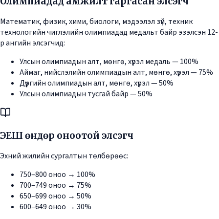
Олимпиадад амжилт гаргасан элсэгч
Математик, физик, хими, биологи, мэдээлэл зүй, техник
технологийн чиглэлийн олимпиадад медальт байр эзэлсэн 12-
р ангийн элсэгчид:
Улсын олимпиадын алт, мөнгө, хүрэл медаль — 100%
Аймаг, нийслэлийн олимпиадын алт, мөнгө, хүрэл — 75%
Дүүргийн олимпиадын алт, мөнгө, хүрэл — 50%
Улсын олимпиадын тусгай байр — 50%
ЭЕШ өндөр оноотой элсэгч
Эхний жилийн сургалтын төлбөрөөс:
750–800 оноо → 100%
700–749 оноо → 75%
650–699 оноо → 50%
600–649 оноо → 30%