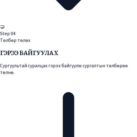
🤝
Step
04
Төлбөр төлөх
ГЭРЭЭ БАЙГУУЛАХ
Сургуультай суралцах гэрээ байгуулж сургалтын төлбөрөө
төлнө.