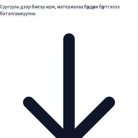
Сургууль дээр биеэр ирж, материалаа бүрдүүлж бүртгэлээ
баталгаажуулна.