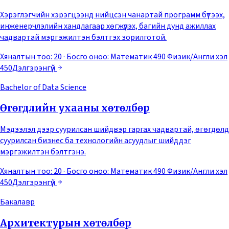
Хэрэглэгчийн хэрэгцээнд нийцсэн чанартай программ бүтээх,
инженерчлэлийн хандлагаар хөгжүүлэх, багийн дунд ажиллах
чадвартай мэргэжилтэн бэлтгэх зорилготой.
Хяналтын тоо: 20
· Босго оноо:
Математик 490 Физик/Англи хэл
450
Дэлгэрэнгүй
Bachelor of Data Science
Өгөгдлийн ухааны хөтөлбөр
Мэдээлэл дээр суурилсан шийдвэр гаргах чадвартай, өгөгдөлд
суурилсан бизнес ба технологийн асуудлыг шийддэг
мэргэжилтэн бэлтгэнэ.
Хяналтын тоо: 20
· Босго оноо:
Математик 490 Физик/Англи хэл
450
Дэлгэрэнгүй
Бакалавр
Архитектурын хөтөлбөр