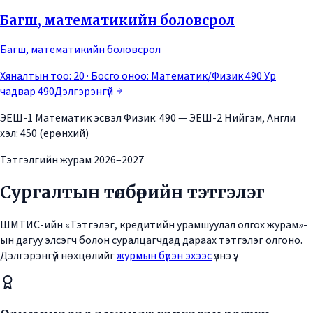
Багш, математикийн боловсрол
Багш, математикийн боловсрол
Хяналтын тоо: 20
· Босго оноо:
Математик/Физик 490 Ур
чадвар 490
Дэлгэрэнгүй
ЭЕШ-1 Математик эсвэл Физик: 490 — ЭЕШ-2 Нийгэм, Англи
хэл: 450 (ерөнхий)
Тэтгэлгийн журам 2026–2027
Сургалтын төлбөрийн тэтгэлэг
ШМТИС-ийн «Тэтгэлэг, кредитийн урамшуулал олгох журам»-
ын дагуу элсэгч болон суралцагчдад дараах тэтгэлэг олгоно.
Дэлгэрэнгүй нөхцөлийг
журмын бүрэн эхээс
үзнэ үү.