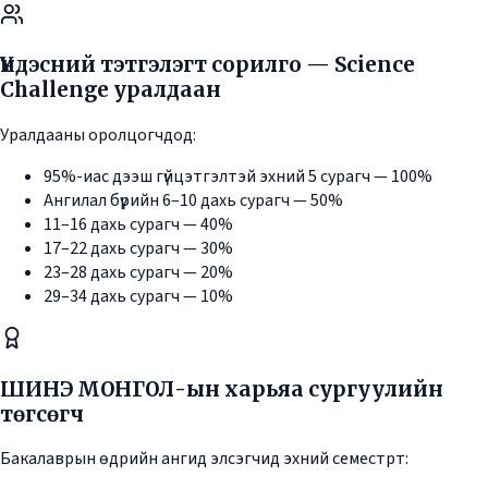
Үндэсний тэтгэлэгт сорилго — Science
Challenge уралдаан
Уралдааны оролцогчдод:
95%-иас дээш гүйцэтгэлтэй эхний 5 сурагч — 100%
Ангилал бүрийн 6–10 дахь сурагч — 50%
11–16 дахь сурагч — 40%
17–22 дахь сурагч — 30%
23–28 дахь сурагч — 20%
29–34 дахь сурагч — 10%
ШИНЭ МОНГОЛ-ын харьяа сургуулийн
төгсөгч
Бакалаврын өдрийн ангид элсэгчид эхний семестрт: