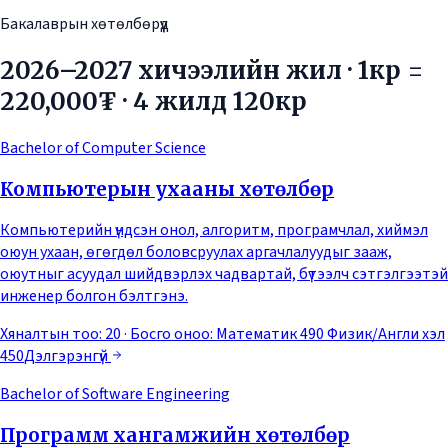
Бакалаврын хөтөлбөрүүд
2026–2027 хичээлийн жил · 1кр =
220,000₮ · 4 жилд 120кр
Bachelor of Computer Science
Компьютерын ухааны хөтөлбөр
Компьютерийн үндсэн онол, алгоритм, програмчлал, хиймэл
оюун ухаан, өгөгдөл боловсруулах аргачлалуудыг зааж,
оюутныг асуудал шийдвэрлэх чадвартай, бүтээлч сэтгэлгээтэй
инженер болгон бэлтгэнэ.
Хяналтын тоо: 20
· Босго оноо:
Математик 490 Физик/Англи хэл
450
Дэлгэрэнгүй
Bachelor of Software Engineering
Программ хангамжийн хөтөлбөр