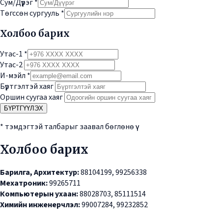
Сум/Дүүрэг
*
Төгссөн сургууль
*
Холбоо барих
Утас-1
*
Утас-2
И-мэйл
*
Бүртгэлтэй хаяг
Оршин суугаа хаяг
БҮРТГҮҮЛЭХ
* тэмдэгтэй талбарыг заавал бөглөнө үү
Холбоо барих
Барилга, Архитектур:
88104199, 99256338
Мехатроник:
99265711
Компьютерын ухаан:
88028703, 85111514
Химийн инженерчлэл:
99007284, 99232852