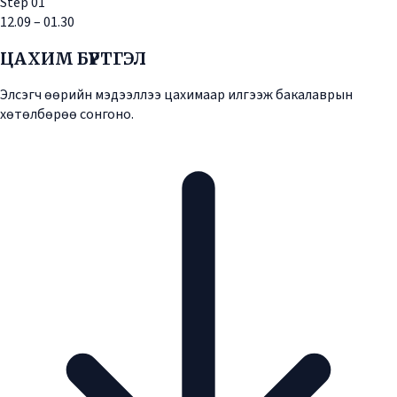
Step
01
12.09 – 01.30
ЦАХИМ БҮРТГЭЛ
Элсэгч өөрийн мэдээллээ цахимаар илгээж бакалаврын
хөтөлбөрөө сонгоно.