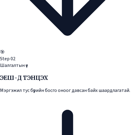
🎯
Step
02
Шалгалтын үе
ЭЕШ-Д ТЭНЦЭХ
Мэргэжил тус бүрийн босго оноог давсан байх шаардлагатай.