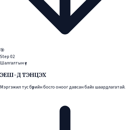
🎯
Step
02
Шалгалтын үе
ЭЕШ-Д ТЭНЦЭХ
Мэргэжил тус бүрийн босго оноог давсан байх шаардлагатай.