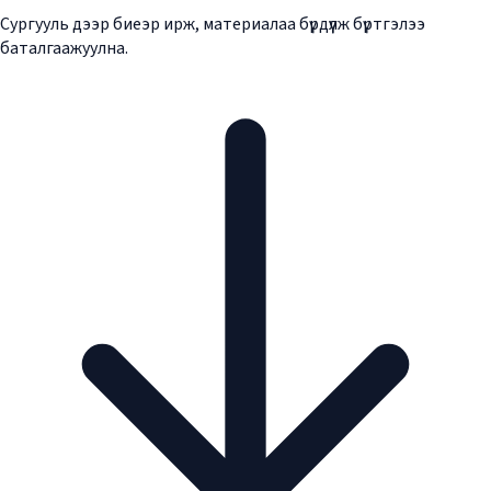
Сургууль дээр биеэр ирж, материалаа бүрдүүлж бүртгэлээ
баталгаажуулна.