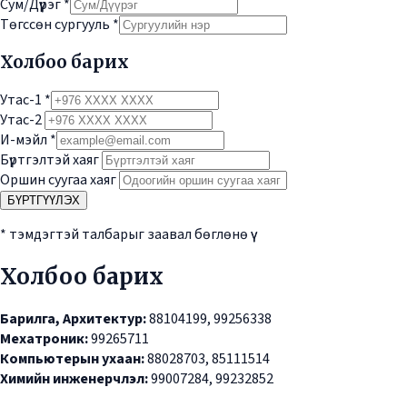
Сум/Дүүрэг
*
Төгссөн сургууль
*
Холбоо барих
Утас-1
*
Утас-2
И-мэйл
*
Бүртгэлтэй хаяг
Оршин суугаа хаяг
БҮРТГҮҮЛЭХ
* тэмдэгтэй талбарыг заавал бөглөнө үү
Холбоо барих
Барилга, Архитектур:
88104199, 99256338
Мехатроник:
99265711
Компьютерын ухаан:
88028703, 85111514
Химийн инженерчлэл:
99007284, 99232852