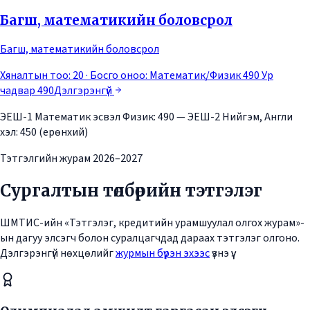
Багш, математикийн боловсрол
Багш, математикийн боловсрол
Хяналтын тоо: 20
· Босго оноо:
Математик/Физик 490 Ур
чадвар 490
Дэлгэрэнгүй
ЭЕШ-1 Математик эсвэл Физик: 490 — ЭЕШ-2 Нийгэм, Англи
хэл: 450 (ерөнхий)
Тэтгэлгийн журам 2026–2027
Сургалтын төлбөрийн тэтгэлэг
ШМТИС-ийн «Тэтгэлэг, кредитийн урамшуулал олгох журам»-
ын дагуу элсэгч болон суралцагчдад дараах тэтгэлэг олгоно.
Дэлгэрэнгүй нөхцөлийг
журмын бүрэн эхээс
үзнэ үү.