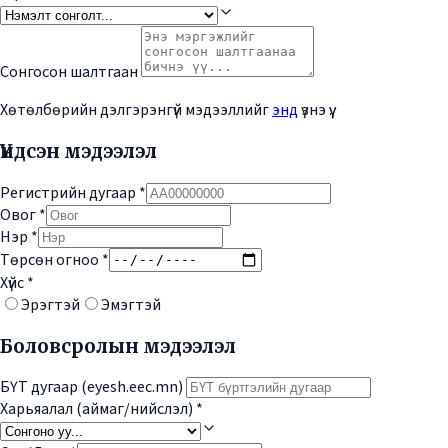
Сонгосон шалтгаан
Хөтөлбөрийн дэлгэрэнгүй мэдээллийг
энд
үзнэ үү.
Үндсэн мэдээлэл
Регистрийн дугаар
*
Овог
*
Нэр
*
Төрсөн огноо
*
Хүйс
*
Эрэгтэй
Эмэгтэй
Боловсролын мэдээлэл
БҮТ дугаар (eyesh.eec.mn)
Харьяалал (аймаг/нийслэл)
*