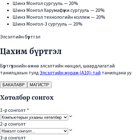
Шинэ Монгол сургууль — 20%
Шинэ Монгол Харумафүжи сургууль — 20%
Шинэ Монгол технологийн коллеж — 20%
Шинэ Монгол-3 сургууль — 20%
Элсэлтийн бүртгэл
Цахим бүртгэл
Бүртгүүлэхийн өмнө элсэлтийн нөхцөл, шаардлагатай
танилцахын тулд
Элсэлтийн журам (А10)-тай
танилцана уу.
БАКАЛАВР
МАГИСТР
Хөтөлбөр сонгох
1-р сонголт
*
2-р сонголт
3-р сонголт