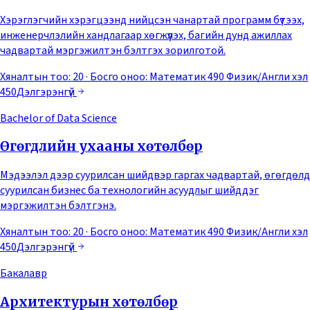
Хэрэглэгчийн хэрэгцээнд нийцсэн чанартай программ бүтээх,
инженерчлэлийн хандлагаар хөгжүүлэх, багийн дунд ажиллах
чадвартай мэргэжилтэн бэлтгэх зорилготой.
Хяналтын тоо: 20
· Босго оноо:
Математик 490 Физик/Англи хэл
450
Дэлгэрэнгүй
Bachelor of Data Science
Өгөгдлийн ухааны хөтөлбөр
Мэдээлэл дээр суурилсан шийдвэр гаргах чадвартай, өгөгдөлд
суурилсан бизнес ба технологийн асуудлыг шийддэг
мэргэжилтэн бэлтгэнэ.
Хяналтын тоо: 20
· Босго оноо:
Математик 490 Физик/Англи хэл
450
Дэлгэрэнгүй
Бакалавр
Архитектурын хөтөлбөр