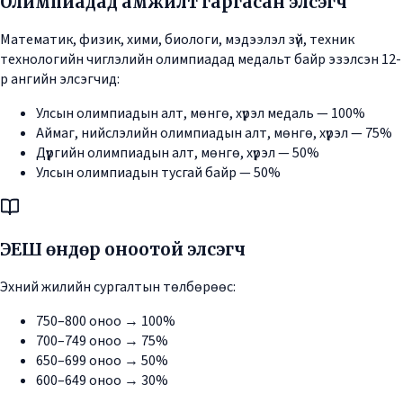
Олимпиадад амжилт гаргасан элсэгч
Математик, физик, хими, биологи, мэдээлэл зүй, техник
технологийн чиглэлийн олимпиадад медальт байр эзэлсэн 12-
р ангийн элсэгчид:
Улсын олимпиадын алт, мөнгө, хүрэл медаль — 100%
Аймаг, нийслэлийн олимпиадын алт, мөнгө, хүрэл — 75%
Дүүргийн олимпиадын алт, мөнгө, хүрэл — 50%
Улсын олимпиадын тусгай байр — 50%
ЭЕШ өндөр оноотой элсэгч
Эхний жилийн сургалтын төлбөрөөс:
750–800 оноо → 100%
700–749 оноо → 75%
650–699 оноо → 50%
600–649 оноо → 30%