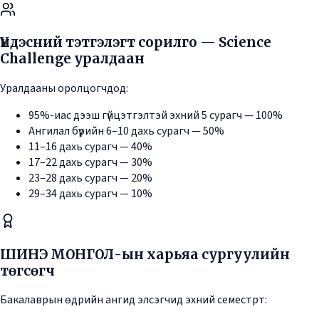
Үндэсний тэтгэлэгт сорилго — Science
Challenge уралдаан
Уралдааны оролцогчдод:
95%-иас дээш гүйцэтгэлтэй эхний 5 сурагч — 100%
Ангилал бүрийн 6–10 дахь сурагч — 50%
11–16 дахь сурагч — 40%
17–22 дахь сурагч — 30%
23–28 дахь сурагч — 20%
29–34 дахь сурагч — 10%
ШИНЭ МОНГОЛ-ын харьяа сургуулийн
төгсөгч
Бакалаврын өдрийн ангид элсэгчид эхний семестрт: