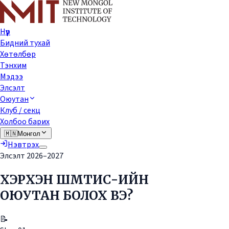
Нүүр
Бидний тухай
Хөтөлбөр
Тэнхим
Мэдээ
Элсэлт
Оюутан
Клуб / секц
Холбоо барих
🇲🇳
Монгол
Нэвтрэх
Элсэлт 2026–2027
ХЭРХЭН ШМТИС-ИЙН
ОЮУТАН БОЛОХ ВЭ?
📝