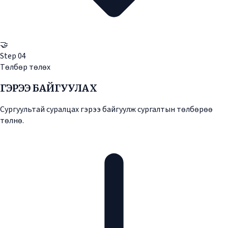
🤝
Step
04
Төлбөр төлөх
ГЭРЭЭ БАЙГУУЛАХ
Сургуультай суралцах гэрээ байгуулж сургалтын төлбөрөө
төлнө.