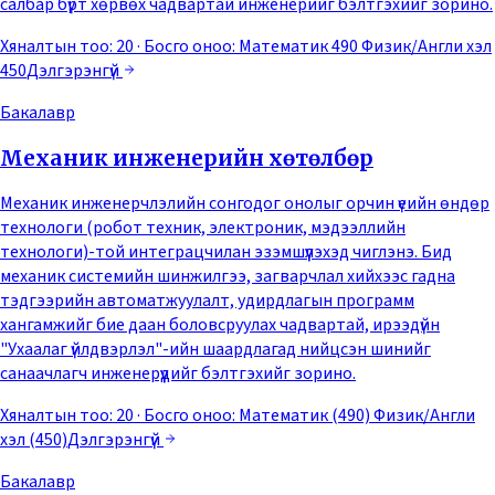
салбар бүрт хөрвөх чадвартай инженерийг бэлтгэхийг зорино.
Хяналтын тоо: 20
· Босго оноо:
Математик 490 Физик/Англи хэл
450
Дэлгэрэнгүй
Бакалавр
Механик инженерийн хөтөлбөр
Механик инженерчлэлийн сонгодог онолыг орчин үеийн өндөр
технологи (робот техник, электроник, мэдээллийн
технологи)-той интеграцчилан эзэмшүүлэхэд чиглэнэ. Бид
механик системийн шинжилгээ, загварчлал хийхээс гадна
тэдгээрийн автоматжуулалт, удирдлагын программ
хангамжийг бие даан боловсруулах чадвартай, ирээдүйн
"Ухаалаг үйлдвэрлэл"-ийн шаардлагад нийцсэн шинийг
санаачлагч инженерүүдийг бэлтгэхийг зорино.
Хяналтын тоо: 20
· Босго оноо:
Математик (490) Физик/Англи
хэл (450)
Дэлгэрэнгүй
Бакалавр