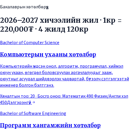
Бакалаврын хөтөлбөрүүд
2026–2027 хичээлийн жил · 1кр =
220,000₮ · 4 жилд 120кр
Bachelor of Computer Science
Компьютерын ухааны хөтөлбөр
Компьютерийн үндсэн онол, алгоритм, програмчлал, хиймэл
оюун ухаан, өгөгдөл боловсруулах аргачлалуудыг зааж,
оюутныг асуудал шийдвэрлэх чадвартай, бүтээлч сэтгэлгээтэй
инженер болгон бэлтгэнэ.
Хяналтын тоо: 20
· Босго оноо:
Математик 490 Физик/Англи хэл
450
Дэлгэрэнгүй
Bachelor of Software Engineering
Программ хангамжийн хөтөлбөр