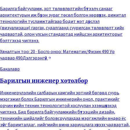
Барилга байгууламж, хот төлөвлөлтийн бүтээлч санааг
архитектурын иж бүрэн зураг төсөл болгон хөрвүүлэх, дижитал
технологийн тусламжтайгаар бодит мэт дүрслэл
(визуализаци) гаргах, судалгаанд суурилсан төлөвлөлт хийх
чадвартай, олон улсын стандартад нийцсэн архитекторыг
бэлтгэхэд чиглэнэ.
Хяналтын тоо: 20
· Босго оноо:
Математик/Физик 490 Ур
чадвар 490
Дэлгэрэнгүй
Бакалавр
Барилгын инженер хөтөлбөр
Инженерчлэлийн салбарын хамгийн эртний бөгөөд суурь
мэргэжил болох Барилгын инженерийн онол, практикийг
орчин үеийн техник технологитой хослуулан эзэмшүүлэхэд
чиглэнэ. Бид барилга байгууламжийн бүтээцийн дизайн,
техникийн шийдлийг боловсруулахдаа мэргэжлийн өндөр ёс
зүйг баримталдаг, нийгмийн өмнө хариуцлага хүлээх чадвартай,