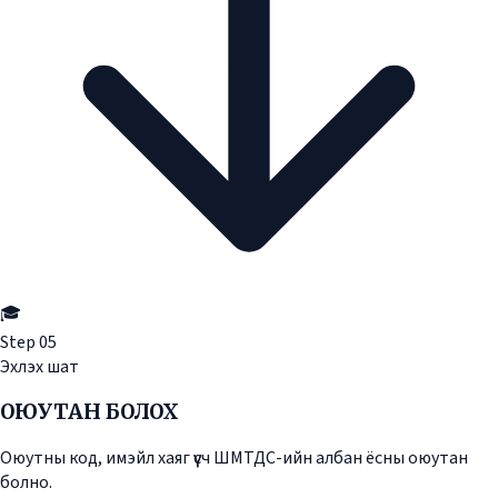
🎓
Step
05
Эхлэх шат
ОЮУТАН БОЛОХ
Оюутны код, имэйл хаяг үүсч ШМТДС-ийн албан ёсны оюутан
болно.