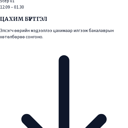
Step
01
12.09 – 01.30
ЦАХИМ БҮРТГЭЛ
Элсэгч өөрийн мэдээллээ цахимаар илгээж бакалаврын
хөтөлбөрөө сонгоно.