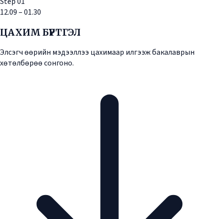
Step
01
12.09 – 01.30
ЦАХИМ БҮРТГЭЛ
Элсэгч өөрийн мэдээллээ цахимаар илгээж бакалаврын
хөтөлбөрөө сонгоно.