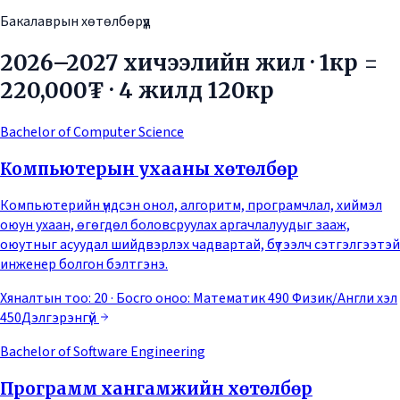
Бакалаврын хөтөлбөрүүд
2026–2027 хичээлийн жил · 1кр =
220,000₮ · 4 жилд 120кр
Bachelor of Computer Science
Компьютерын ухааны хөтөлбөр
Компьютерийн үндсэн онол, алгоритм, програмчлал, хиймэл
оюун ухаан, өгөгдөл боловсруулах аргачлалуудыг зааж,
оюутныг асуудал шийдвэрлэх чадвартай, бүтээлч сэтгэлгээтэй
инженер болгон бэлтгэнэ.
Хяналтын тоо: 20
· Босго оноо:
Математик 490 Физик/Англи хэл
450
Дэлгэрэнгүй
Bachelor of Software Engineering
Программ хангамжийн хөтөлбөр