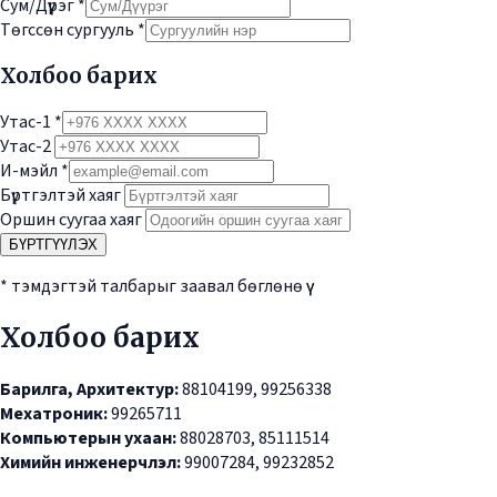
Сум/Дүүрэг
*
Төгссөн сургууль
*
Холбоо барих
Утас-1
*
Утас-2
И-мэйл
*
Бүртгэлтэй хаяг
Оршин суугаа хаяг
БҮРТГҮҮЛЭХ
* тэмдэгтэй талбарыг заавал бөглөнө үү
Холбоо барих
Барилга, Архитектур:
88104199, 99256338
Мехатроник:
99265711
Компьютерын ухаан:
88028703, 85111514
Химийн инженерчлэл:
99007284, 99232852