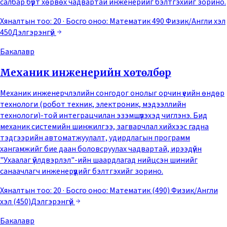
салбар бүрт хөрвөх чадвартай инженерийг бэлтгэхийг зорино.
Хяналтын тоо: 20
· Босго оноо:
Математик 490 Физик/Англи хэл
450
Дэлгэрэнгүй
Бакалавр
Механик инженерийн хөтөлбөр
Механик инженерчлэлийн сонгодог онолыг орчин үеийн өндөр
технологи (робот техник, электроник, мэдээллийн
технологи)-той интеграцчилан эзэмшүүлэхэд чиглэнэ. Бид
механик системийн шинжилгээ, загварчлал хийхээс гадна
тэдгээрийн автоматжуулалт, удирдлагын программ
хангамжийг бие даан боловсруулах чадвартай, ирээдүйн
"Ухаалаг үйлдвэрлэл"-ийн шаардлагад нийцсэн шинийг
санаачлагч инженерүүдийг бэлтгэхийг зорино.
Хяналтын тоо: 20
· Босго оноо:
Математик (490) Физик/Англи
хэл (450)
Дэлгэрэнгүй
Бакалавр