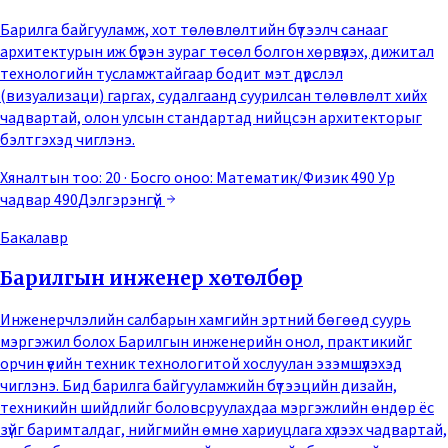
Барилга байгууламж, хот төлөвлөлтийн бүтээлч санааг
архитектурын иж бүрэн зураг төсөл болгон хөрвүүлэх, дижитал
технологийн тусламжтайгаар бодит мэт дүрслэл
(визуализаци) гаргах, судалгаанд суурилсан төлөвлөлт хийх
чадвартай, олон улсын стандартад нийцсэн архитекторыг
бэлтгэхэд чиглэнэ.
Хяналтын тоо: 20
· Босго оноо:
Математик/Физик 490 Ур
чадвар 490
Дэлгэрэнгүй
Бакалавр
Барилгын инженер хөтөлбөр
Инженерчлэлийн салбарын хамгийн эртний бөгөөд суурь
мэргэжил болох Барилгын инженерийн онол, практикийг
орчин үеийн техник технологитой хослуулан эзэмшүүлэхэд
чиглэнэ. Бид барилга байгууламжийн бүтээцийн дизайн,
техникийн шийдлийг боловсруулахдаа мэргэжлийн өндөр ёс
зүйг баримталдаг, нийгмийн өмнө хариуцлага хүлээх чадвартай,