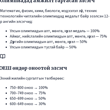
Олимпиадад амжилт гаргасан элсэгч
Математик, физик, хими, биологи, мэдээлэл зүй, техник
технологийн чиглэлийн олимпиадад медальт байр эзэлсэн 12-
р ангийн элсэгчид:
Улсын олимпиадын алт, мөнгө, хүрэл медаль — 100%
Аймаг, нийслэлийн олимпиадын алт, мөнгө, хүрэл — 75%
Дүүргийн олимпиадын алт, мөнгө, хүрэл — 50%
Улсын олимпиадын тусгай байр — 50%
ЭЕШ өндөр оноотой элсэгч
Эхний жилийн сургалтын төлбөрөөс:
750–800 оноо → 100%
700–749 оноо → 75%
650–699 оноо → 50%
600–649 оноо → 30%