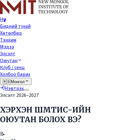
Нүүр
Бидний тухай
Хөтөлбөр
Тэнхим
Мэдээ
Элсэлт
Оюутан
Клуб / секц
Холбоо барих
🇲🇳
Монгол
Нэвтрэх
Элсэлт 2026–2027
ХЭРХЭН ШМТИС-ИЙН
ОЮУТАН БОЛОХ ВЭ?
📝