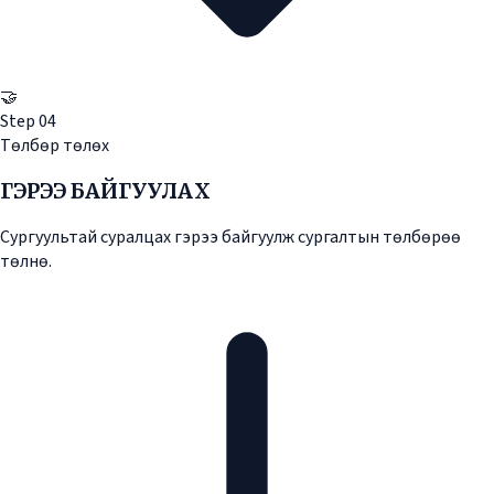
🤝
Step
04
Төлбөр төлөх
ГЭРЭЭ БАЙГУУЛАХ
Сургуультай суралцах гэрээ байгуулж сургалтын төлбөрөө
төлнө.