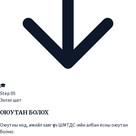
🎓
Step
05
Эхлэх шат
ОЮУТАН БОЛОХ
Оюутны код, имэйл хаяг үүсч ШМТДС-ийн албан ёсны оюутан
болно.