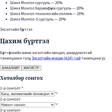
Шинэ Монгол сургууль — 20%
Шинэ Монгол Харумафүжи сургууль — 20%
Шинэ Монгол технологийн коллеж — 20%
Шинэ Монгол-3 сургууль — 20%
Элсэлтийн бүртгэл
Цахим бүртгэл
Бүртгүүлэхийн өмнө элсэлтийн нөхцөл, шаардлагатай
танилцахын тулд
Элсэлтийн журам (А10)-тай
танилцана уу.
БАКАЛАВР
МАГИСТР
Хөтөлбөр сонгох
1-р сонголт
*
2-р сонголт
3-р сонголт