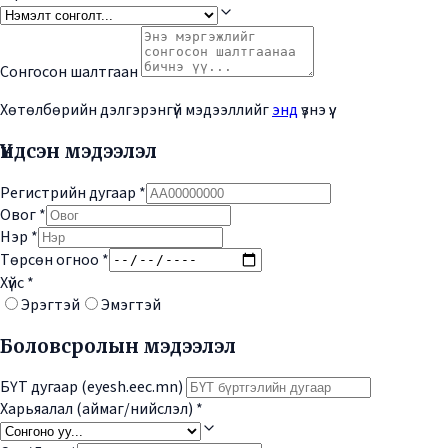
Сонгосон шалтгаан
Хөтөлбөрийн дэлгэрэнгүй мэдээллийг
энд
үзнэ үү.
Үндсэн мэдээлэл
Регистрийн дугаар
*
Овог
*
Нэр
*
Төрсөн огноо
*
Хүйс
*
Эрэгтэй
Эмэгтэй
Боловсролын мэдээлэл
БҮТ дугаар (eyesh.eec.mn)
Харьяалал (аймаг/нийслэл)
*