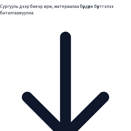
Сургууль дээр биеэр ирж, материалаа бүрдүүлж бүртгэлээ
баталгаажуулна.