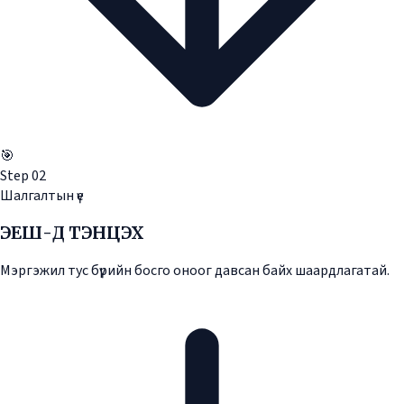
🎯
Step
02
Шалгалтын үе
ЭЕШ-Д ТЭНЦЭХ
Мэргэжил тус бүрийн босго оноог давсан байх шаардлагатай.