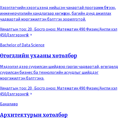
Хэрэглэгчийн хэрэгцээнд нийцсэн чанартай программ бүтээх,
инженерчлэлийн хандлагаар хөгжүүлэх, багийн дунд ажиллах
чадвартай мэргэжилтэн бэлтгэх зорилготой.
Хяналтын тоо: 20
· Босго оноо:
Математик 490 Физик/Англи хэл
450
Дэлгэрэнгүй
Bachelor of Data Science
Өгөгдлийн ухааны хөтөлбөр
Мэдээлэл дээр суурилсан шийдвэр гаргах чадвартай, өгөгдөлд
суурилсан бизнес ба технологийн асуудлыг шийддэг
мэргэжилтэн бэлтгэнэ.
Хяналтын тоо: 20
· Босго оноо:
Математик 490 Физик/Англи хэл
450
Дэлгэрэнгүй
Бакалавр
Архитектурын хөтөлбөр