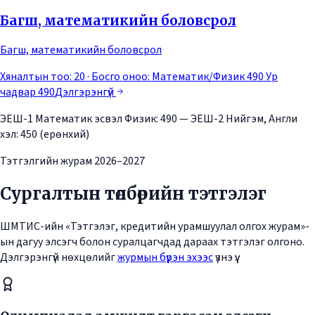
Багш, математикийн боловсрол
Багш, математикийн боловсрол
Хяналтын тоо: 20
· Босго оноо:
Математик/Физик 490 Ур
чадвар 490
Дэлгэрэнгүй
ЭЕШ-1 Математик эсвэл Физик: 490 — ЭЕШ-2 Нийгэм, Англи
хэл: 450 (ерөнхий)
Тэтгэлгийн журам 2026–2027
Сургалтын төлбөрийн тэтгэлэг
ШМТИС-ийн «Тэтгэлэг, кредитийн урамшуулал олгох журам»-
ын дагуу элсэгч болон суралцагчдад дараах тэтгэлэг олгоно.
Дэлгэрэнгүй нөхцөлийг
журмын бүрэн эхээс
үзнэ үү.