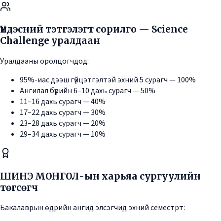
Үндэсний тэтгэлэгт сорилго — Science
Challenge уралдаан
Уралдааны оролцогчдод:
95%-иас дээш гүйцэтгэлтэй эхний 5 сурагч — 100%
Ангилал бүрийн 6–10 дахь сурагч — 50%
11–16 дахь сурагч — 40%
17–22 дахь сурагч — 30%
23–28 дахь сурагч — 20%
29–34 дахь сурагч — 10%
ШИНЭ МОНГОЛ-ын харьяа сургуулийн
төгсөгч
Бакалаврын өдрийн ангид элсэгчид эхний семестрт: